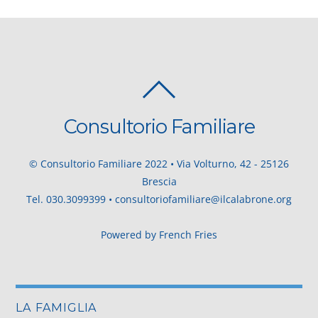
BACK
TO
Consultorio Familiare
TOP
© Consultorio Familiare 2022 • Via Volturno, 42 - 25126
Brescia
Tel.
030.3099399
•
consultoriofamiliare@ilcalabrone.org
Powered by
French Fries
LA FAMIGLIA