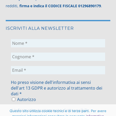
redditi,
firma e indica il CODICE FISCALE 01296890179
.
ISCRIVITI ALLA NEWSLETTER
Ho preso visione dell'informativa ai sensi
dell'art 13 GDPR e autorizzo al trattamento dei
dati
*
Autorizzo
*
Informativa trattamento dati sensibili
Questo sito utilizza cookie tecnici e di terze parti. Per avere