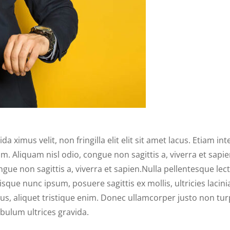
a ximus velit, non fringilla elit elit sit amet lacus. Etiam in
m. Aliquam nisl odio, congue non sagittis a, viverra et sapi
congue non sagittis a, viverra et sapien.Nulla pellentesque
ue nunc ipsum, posuere sagittis ex mollis, ultricies lacini
s, aliquet tristique enim. Donec ullamcorper justo non turpis
ibulum ultrices gravida.