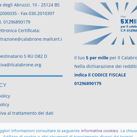
a degli Abruzzi, 10 - 25124 BS
.2000035
- Fax 030.2010397
. I. 01296890179
ttronica Certificata:
trazione@calabrone.mailcert.i
estinatario 5 RU O82 D
Il tuo
5 per mille
per Il Calabr
tiva@ilcalabrone.org
Nella dichiarazione dei redditi
indica il CODICE FISCALE
01296890179
.
CY
policy
olicy
iva al trattamento dei dati
aggiori informazioni consultare la seguente
informativa cookies
. La chiu
l’utilizzo di cookie o altri strumenti di tracciamento diversi dai tecnici.