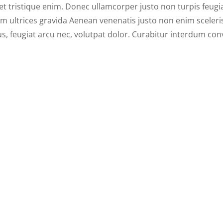
et tristique enim. Donec ullamcorper justo non turpis feugiat
um ultrices gravida Aenean venenatis justo non enim sceleris
s, feugiat arcu nec, volutpat dolor. Curabitur interdum conva