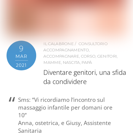
IL CALABRONE
CONSULTORIO
9
ACCOMPAGNAMENTO
,
MAR
ACCOMPAGNARE
,
CORSO
,
GENITORI
,
MAMME
,
NASCITA
,
PAPÀ
2021
Diventare genitori, una sfida
da condividere
Sms: “Vi ricordiamo l’incontro sul
massaggio infantile per domani ore
10”
Anna, ostetrica, e Giusy, Assistente
Sanitaria