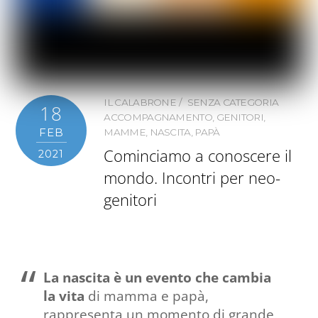
IL CALABRONE
SENZA CATEGORIA
18
ACCOMPAGNAMENTO
,
GENITORI
,
FEB
MAMME
,
NASCITA
,
PAPÀ
Cominciamo a conoscere il
2021
mondo. Incontri per neo-
genitori
La nascita è un evento che cambia
la vita
di mamma e papà,
rappresenta un momento di grande