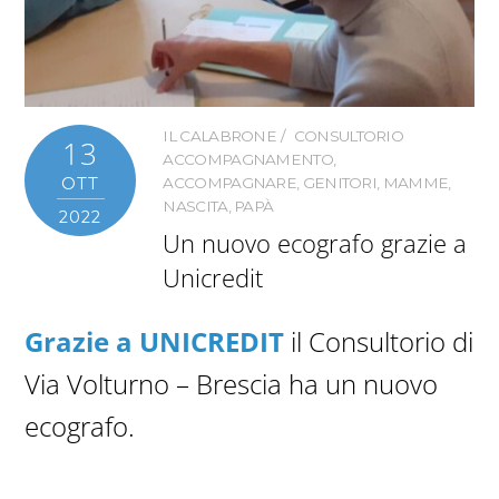
IL CALABRONE
CONSULTORIO
13
ACCOMPAGNAMENTO
,
OTT
ACCOMPAGNARE
,
GENITORI
,
MAMME
,
NASCITA
,
PAPÀ
2022
Un nuovo ecografo grazie a
Unicredit
Grazie a UNICREDIT
il Consultorio di
Via Volturno – Brescia ha un nuovo
ecografo.