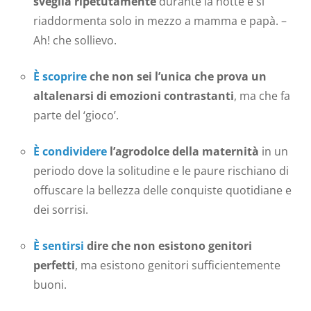
sveglia ripetutamente
durante la notte e si
riaddormenta solo in mezzo a mamma e papà. –
Ah! che sollievo.
È scoprire
che non sei l’unica che prova un
altalenarsi di emozioni contrastanti
, ma che fa
parte del ‘gioco’.
È condividere
l’agrodolce della maternità
in un
periodo dove la solitudine e le paure rischiano di
offuscare la bellezza delle conquiste quotidiane e
dei sorrisi.
È sentirsi
dire che non esistono genitori
perfetti
, ma esistono genitori sufficientemente
buoni.