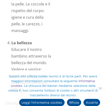
la pelle. Le coccole e il
rispetto del corpo:
igiene e cura della
pelle, le carezze, i
massaggi.
La bellezza
Educare il nostro
bambino attraverso la
bellezza del mondo.
Vedere e sentire:
esplorare la natura
Questo sito utilizza cookie tecnici e di terze parti. Per avere
maggiori informazioni consultare la seguente
informativa
attraverso musica e
cookies
. La chiusura del banner mediante selezione della
lettura.
stessa X, non consente l’utilizzo di cookie o altri strumenti di
tracciamento diversi dai tecnici.
Leggi l'informativa cookies
Rifiuta
Accetta
Chiudiamo il cerchio