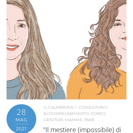
IL CALABRONE
CONSULTORIO
28
ACCOMPAGNAMENTO
,
CORSO
,
MAG
GENITORI
,
MAMME
,
PAPÀ
“Il mestiere (impossibile) di
2021